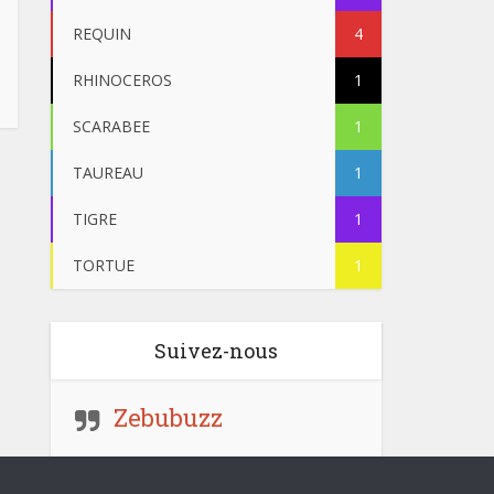
REQUIN
4
RHINOCEROS
1
SCARABEE
1
TAUREAU
1
TIGRE
1
TORTUE
1
Suivez-nous
Zebubuzz