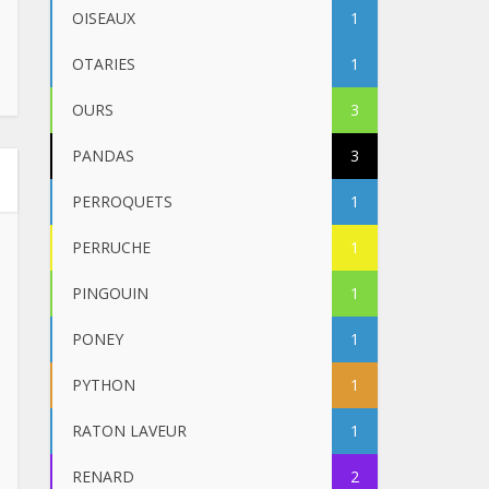
OISEAUX
1
OTARIES
1
OURS
3
PANDAS
3
PERROQUETS
1
PERRUCHE
1
PINGOUIN
1
PONEY
1
PYTHON
1
RATON LAVEUR
1
RENARD
2