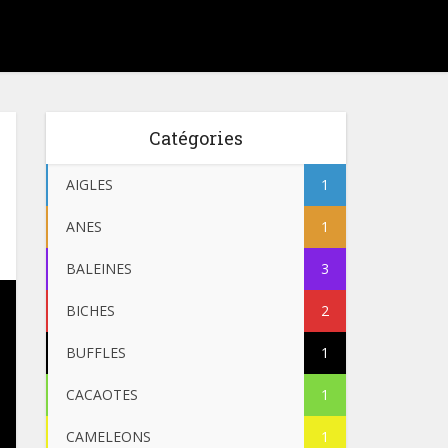
Catégories
AIGLES
1
ANES
1
BALEINES
3
BICHES
2
BUFFLES
1
CACAOTES
1
CAMELEONS
1