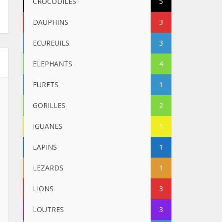
CROCODILES
5
DAUPHINS
3
ECUREUILS
3
ELEPHANTS
4
FURETS
1
GORILLES
2
IGUANES
1
LAPINS
1
LEZARDS
1
LIONS
3
LOUTRES
3