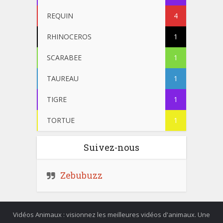
REQUIN
4
RHINOCEROS
1
SCARABEE
1
TAUREAU
1
TIGRE
1
TORTUE
1
Suivez-nous
Zebubuzz
Vidéos Animaux : visionnez les meilleures vidéos d'animaux. Une