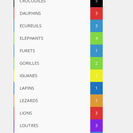
CROCODILES
5
DAUPHINS
3
ECUREUILS
3
ELEPHANTS
4
FURETS
1
GORILLES
2
IGUANES
1
LAPINS
1
LEZARDS
1
LIONS
3
LOUTRES
3