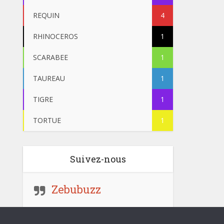
REQUIN
4
RHINOCEROS
1
SCARABEE
1
TAUREAU
1
TIGRE
1
TORTUE
1
Suivez-nous
Zebubuzz