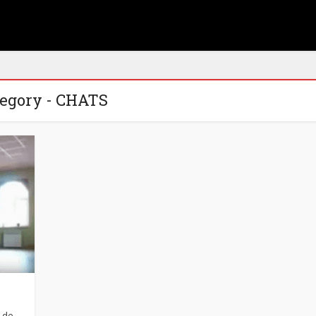
tegory - CHATS
 de