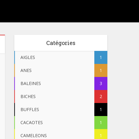
Catégories
AIGLES
1
ANES
1
BALEINES
3
BICHES
2
BUFFLES
1
CACAOTES
1
CAMELEONS
1