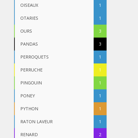
OISEAUX
1
OTARIES
1
OURS
3
PANDAS
3
PERROQUETS
1
PERRUCHE
1
PINGOUIN
1
PONEY
1
PYTHON
1
RATON LAVEUR
1
RENARD
2